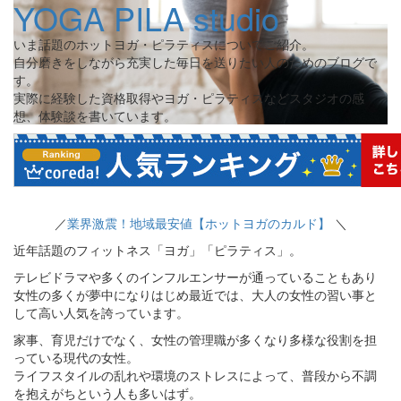
YOGA PILA studio
いま話題のホットヨガ・ピラティスについてご紹介。
自分磨きをしながら充実した毎日を送りたい人のためのブログで
す。
実際に経験した資格取得やヨガ・ピラティスなどスタジオの感
想、体験談を書いています。
／
業界激震！地域最安値【ホットヨガのカルド】
＼
近年話題のフィットネス「ヨガ」「ピラティス」。
テレビドラマや多くのインフルエンサーが通っていることもあり
女性の多くが夢中になりはじめ最近では、大人の女性の習い事と
して高い人気を誇っています。
家事、育児だけでなく、女性の管理職が多くなり多様な役割を担
っている現代の女性。
ライフスタイルの乱れや環境のストレスによって、普段から不調
を抱えがちという人も多いはず。