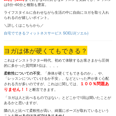
は5分~60分と種類も豊富。
ライフスタイルに合わせながら生活の中に自由にヨガを取り入れ
られるのが嬉しいポイント。
＼詳しくはこちらから／
自宅でできるフィットネスサービス SOELU(ソエル)
ヨガは体が硬くてもできる？
これはインストラクター時代、初めて体験するお客さまから圧倒
的に多かった質問第1位は、、、。
柔軟性についての不安
。「身体が硬くてもできるのか」、や、
「レッスンについていけるか不安」、などといった声が多く心配
１００％問題あ
される方が多いのですが、これはに関しては、
りません！！
と断言できます。
「ヨガは人と比べるものではない」とどこかで1回は聞いたことが
あるかと思いますが、
隣の人と比べて柔軟性が高い、綺麗にポーズが取れているという
ことを
比べるのはヨガではありません。