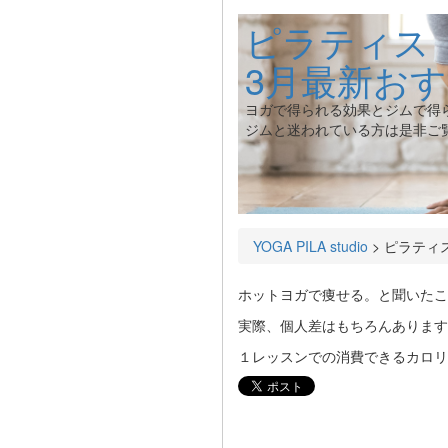
ピラティス【
3月最新お
ヨガで得られる効果とジムで得
ジムと迷われている方は是非ご
YOGA PILA studio
>
ピラティ
ホットヨガで痩せる。と聞いたこ
実際、個人差はもちろんあります
１レッスンでの消費できるカロリ